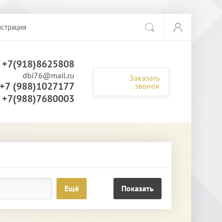
истрация
+7(918)8625808
dbi76@mail.ru
Заказать
+7 (988)1027177
звонок
+7(988)7680003
Ещё
Показать